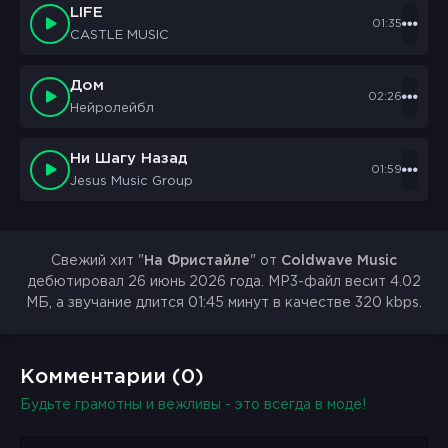
LIFE
Вокруг тебя смешные
01:35
CASTLE MUSIC
Смешные смешные
Бабы
Сори я не играю
Дом
02:26
С лохами
Нейролейбл
Ты видел авторитет в отчиме
А я в пахане
Ни Шагу Назад
01:59
Ты пишешь текст месяцами
Jesus Music Group
А я на фристайле
Е
А я на фристайле
Свежий хит "
На Фристайле
" от
Coldwave Music
Моя музыка живая
дебютировал 26 июнь 2026 года. MP3-файл весит 4.02
Тебя слушаю и умирая
МБ, а звучание длится 01:45 минут в качестве 320 kbps.
Лох
Комментарии (0)
Будьте грамотны и вежливы - это всегда в моде!