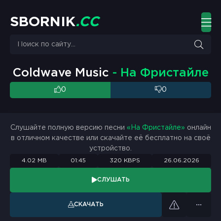
S
B
O
R
N
I
K
.
C
C
Coldwave Music
- На Фристайле
0
0
Слушайте полную версию песни
«На Фристайле»
онлайн
в отличном качестве или скачайте её бесплатно на своё
устройство.
4.02 MB
01:45
320 KBPS
26.06.2026
СЛУШАТЬ
СКАЧАТЬ