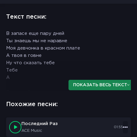
Текст песни:
В запасе еще пару дней
Ты знаешь мы не наравне
Моя девчонка в красном плате
А твоя в говне
Ну что сказать тебе
Тебе
А
ПОКАЗАТЬ ВЕСЬ ТЕКСТ
Я делаю большие
Большие большие
Похожие песни:
Вклады
Вокруг тебя смешные
Смешные смешные
Последний Раз
01:55
Бабы
ACE Music
Сори я не играю