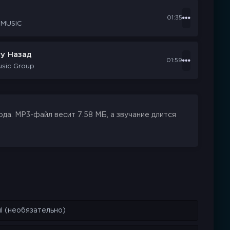
01:35
 MUSIC
у Назад
01:59
usic Group
да. MP3-файл весит 7.58 МБ, а звучание длится