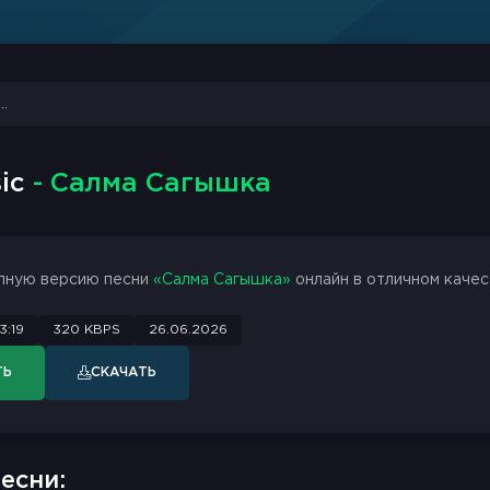
sic
- Салма Сагышка
лную версию песни
«Салма Сагышка»
онлайн в отличном качес
3:19
320 KBPS
26.06.2026
ТЬ
СКАЧАТЬ
есни: