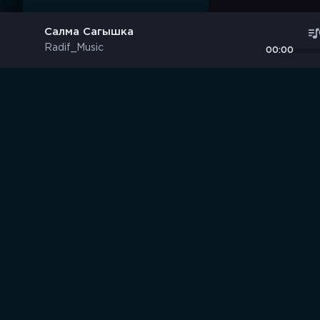
Салма Сагышка
Radif_Music
00:00
Музыка без границ
S
B
O
R
N
I
K
.
C
C
Выбирай, слушай и качай!
Все аудиозаписи на нашем сайте размещены исключительн
запрещены. Все права на опубликованные треки принадлеж
почту:
mail@sbornik.cc
- мы ответим в максимально коротки