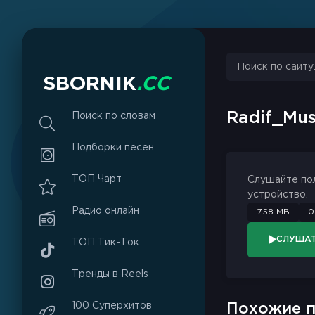
S
B
O
R
N
I
K
.
C
C
Radif_Mu
Поиск по словам
Подборки песен
ТОП Чарт
Слушайте по
устройство.
Радио онлайн
7.58 MB
0
СЛУША
ТОП Тик-Ток
Тренды в Reels
100 Суперхитов
Похожие п