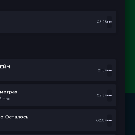
03:28
ЕЙМ
01:54
ометрах
02:34
й Час
ко Осталось
02:04
d