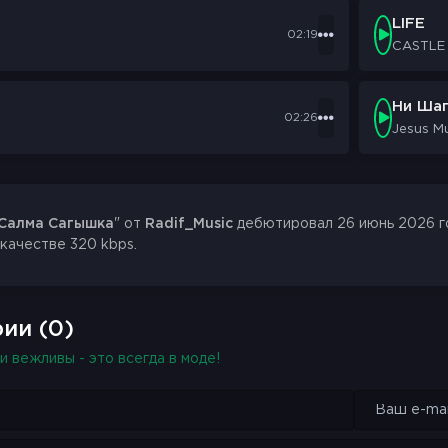
LIFE
02:19
CASTLE
Ни Шаг
02:26
Jesus M
Салма Сагышка
" от
Radif_Music
дебютировал 26 июнь 2026 го
 качестве 320 kbps.
ии (0)
и вежливы - это всегда в моде!