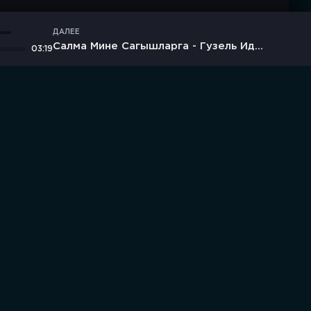
ДАЛЕЕ
Салма Мине Сагышларга - Гузель Идрисова, Ильназ Бах
03:19
дние комментарии
Новинки
Правообладателям / DMCA
и любое другое коммерческое использование строго
амечания или предложения, напишите нам на электронную