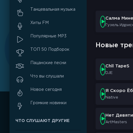
Танцевальная музыка
Салма Мин
Хиты FM
Гузель Идрис
Популярные MP3
Новые тре
ТОП 50 Подборок
Пацанские песни
Chll TapeS
DJE
Что вы слушали
Новое сегодня
Я Скоро Ёб
Native
Громкие новинки
Нет Девяти
ЧТО СЛУШАЮТ ДРУГИЕ
ArtMasters