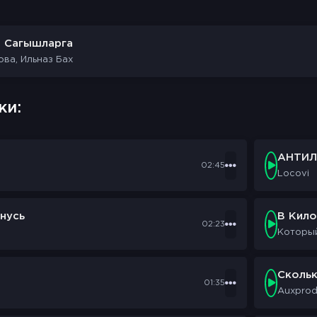
е Сагышларга
ова, Ильназ Бах
ки:
АНТИЛ
02:45
Locovi
нусь
В Кил
02:23
Которы
Сколь
01:35
Auxpro