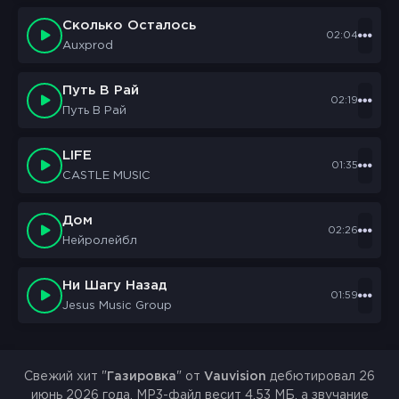
Сколько Осталось
02:04
Auxprod
Путь В Рай
02:19
Путь В Рай
LIFE
01:35
CASTLE MUSIC
Дом
02:26
Нейролейбл
Ни Шагу Назад
01:59
Jesus Music Group
Свежий хит "
Газировка
" от
Vauvision
дебютировал 26
июнь 2026 года. MP3-файл весит 4.53 МБ, а звучание