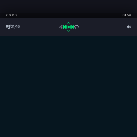
00:00
01:59
01/16
S
B
O
R
N
I
K
.
C
C
Музыка без границ
Выбирай, слушай и качай!
ТОП песни
Последние комментарии
Новинки
Правообладателям / DMCA
Все аудиозаписи на нашем сайте размещены исключительно