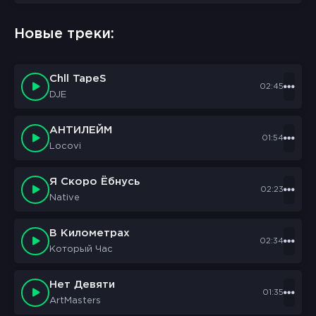
Новые треки:
Chll TapeS
02:45
DJE
АНТИЛЕЙМ
01:54
Locovi
Я Скоро Ёбнусь
02:23
Native
В Километрах
02:34
Который Час
Нет Девяти
01:35
ArtMasters