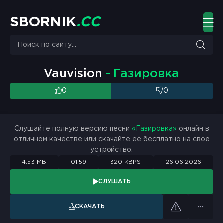
S
B
O
R
N
I
K
.
C
C
Vauvision
- Газировка
0
0
Слушайте полную версию песни
«Газировка»
онлайн в
отличном качестве или скачайте её бесплатно на своё
устройство.
4.53 MB
01:59
320 KBPS
26.06.2026
СЛУШАТЬ
СКАЧАТЬ