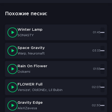
Похожие песни:
Winter Lamp
01:45
SONASTY
Space Gravity
03:33
Warp, Neuronaft
Rain On Flower
01:55
Ookami
FLOWER Full
02:07
Versize!, OldONEc, Lil Bubin
Gravity Edge
02:30
AleXZavesa