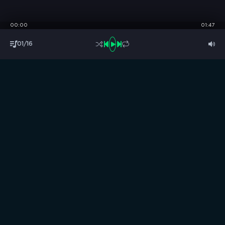
00:00
01:47
01/16
S
B
O
R
N
I
K
.
C
C
Музыка без границ
Выбирай, слушай и качай!
ТОП песни
Последние комментарии
Новинки
Правообладателям / DMCA
Все аудиозаписи на нашем сайте размещены исключительно