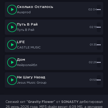
Сколько Осталось
02:04
Auxprod
Путь В Рай
02:19
Путь В Рай
LIFE
01:35
CASTLE MUSIC
Дом
02:26
Нейролейбл
Ни Шагу Назад
01:59
Jesus Music Group
Свежий хит "
Gravity Flower
" от
SONASTY
дебютировал
26 июнь 2026 года. MP3-файл весит 4.09 МБ, а звучание