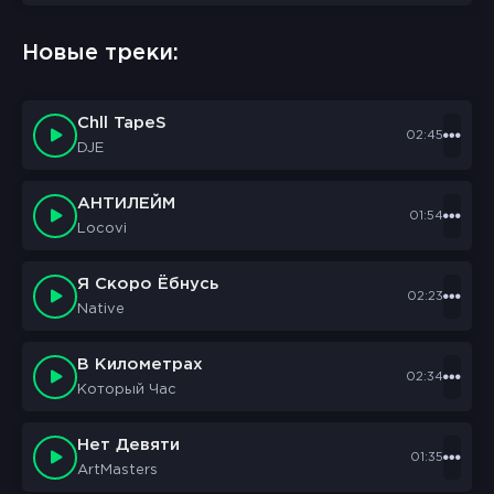
Новые треки:
Chll TapeS
02:45
DJE
АНТИЛЕЙМ
01:54
Locovi
Я Скоро Ёбнусь
02:23
Native
В Километрах
02:34
Который Час
Нет Девяти
01:35
ArtMasters