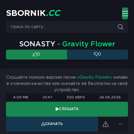
S
B
O
R
N
I
K
.
C
C
SONASTY
- Gravity Flower
0
0
Слушайте полную версию песни
«Gravity Flower»
онлайн
в отличном качестве или скачайте её бесплатно на своё
устройство.
4.09 MB
01:47
320 KBPS
26.06.2026
СЛУШАТЬ
СКАЧАТЬ