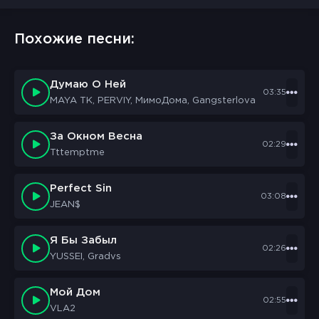
Похожие песни:
Думаю О Ней
03:35
MAYA TK, PERVIY, МимоДома, Gangsterlova
За Окном Весна
02:29
Tttemptme
Perfect Sin
03:08
JEAN$
Я Бы Забыл
02:26
YUSSEI, Gradvs
Мой Дом
02:55
VLA2