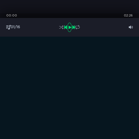
00:00
02:26
01/16
S
B
O
R
N
I
K
.
C
C
Музыка без границ
Выбирай, слушай и качай!
ТОП песни
Последние комментарии
Новинки
Правообладателям / DMCA
Все аудиозаписи на нашем сайте размещены исключительно