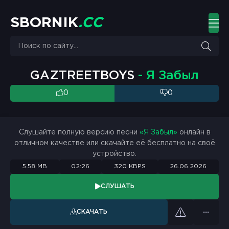
S
B
O
R
N
I
K
.
C
C
GAZTREETBOYS
- Я Забыл
0
0
Слушайте полную версию песни
«Я Забыл»
онлайн в
отличном качестве или скачайте её бесплатно на своё
устройство.
5.58 MB
02:26
320 KBPS
26.06.2026
СЛУШАТЬ
СКАЧАТЬ