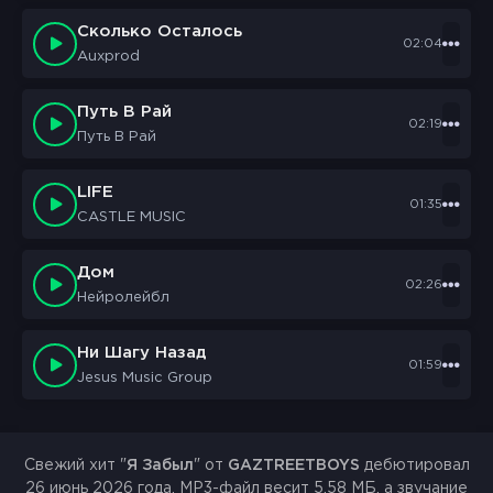
Сколько Осталось
02:04
Auxprod
Путь В Рай
02:19
Путь В Рай
LIFE
01:35
CASTLE MUSIC
Дом
02:26
Нейролейбл
Ни Шагу Назад
01:59
Jesus Music Group
Свежий хит "
Я Забыл
" от
GAZTREETBOYS
дебютировал
26 июнь 2026 года. MP3-файл весит 5.58 МБ, а звучание