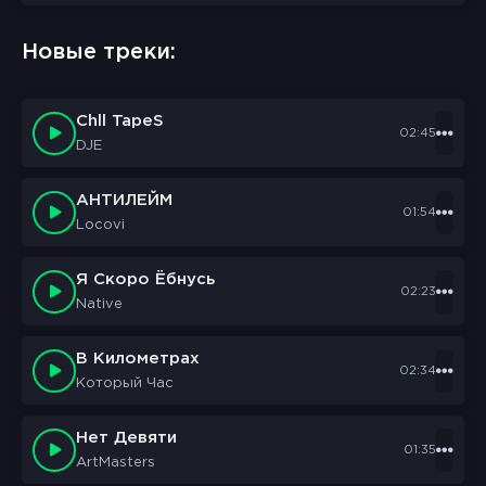
sbornik.cc
Would like to send you notifications
Новые треки:
Discard
Allow
Chll TapeS
02:45
DJE
АНТИЛЕЙМ
01:54
Locovi
Я Скоро Ёбнусь
02:23
Native
В Километрах
02:34
Который Час
Нет Девяти
01:35
ArtMasters