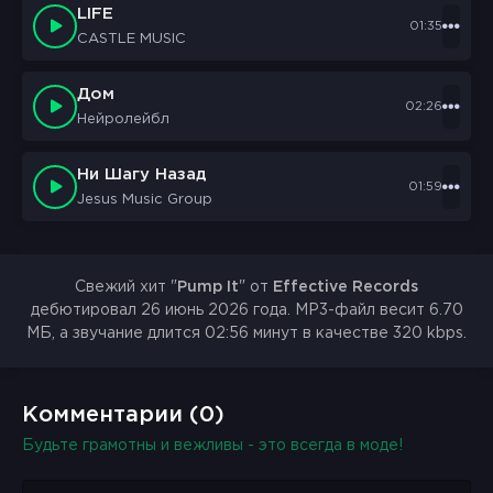
LIFE
I like the part
01:35
CASTLE MUSIC
That never wants to last
Lean in close
Дом
02:26
Let the whole place shake
Нейролейбл
One last turn
Then we make it break
Ни Шагу Назад
01:59
Jesus Music Group
Pump it, loop my loop
Pump it, loop my loop
One more round for you
Свежий хит "
Pump It
" от
Effective Records
One more round for you
дебютировал 26 июнь 2026 года. MP3-файл весит 6.70
МБ, а звучание длится 02:56 минут в качестве 320 kbps.
Комментарии (0)
Будьте грамотны и вежливы - это всегда в моде!