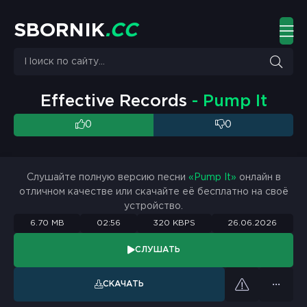
S
B
O
R
N
I
K
.
C
C
Effective Records
- Pump It
0
0
Слушайте полную версию песни
«Pump It»
онлайн в
отличном качестве или скачайте её бесплатно на своё
устройство.
6.70 MB
02:56
320 KBPS
26.06.2026
СЛУШАТЬ
СКАЧАТЬ