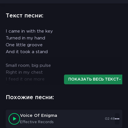
Текст песни:
I came in with the key
Turned in my hand
One little groove
And it took a stand
Small room, big pulse
Right in my chest
I feed it one more
ПОКАЗАТЬ ВЕСЬ ТЕКСТ
Then it does the rest
Похожие песни:
Hold it
Don't let it fall
Roll it
Voice Of Enigma
02:48
I want it all
Effective Records