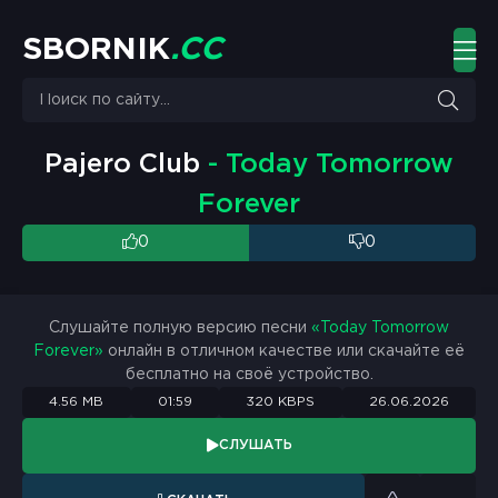
S
B
O
R
N
I
K
.
C
C
Pajero Club
- Today Tomorrow
Forever
0
0
Слушайте полную версию песни
«Today Tomorrow
Forever»
онлайн в отличном качестве или скачайте её
бесплатно на своё устройство.
4.56 MB
01:59
320 KBPS
26.06.2026
СЛУШАТЬ