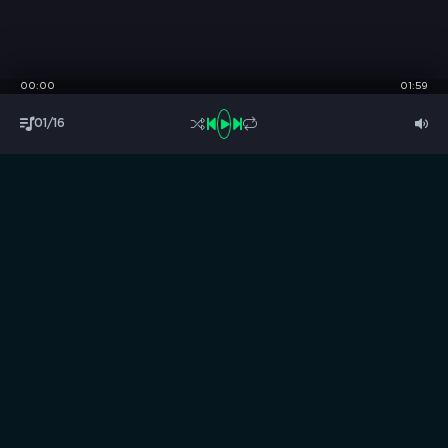
00:00
01:59
01/16
S
B
O
R
N
I
K
.
C
C
Музыка без границ
Выбирай, слушай и качай!
ТОП песни
Последние комментарии
Новинки
Правообладателям / DMCA