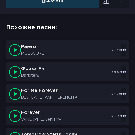
СКАЧАТЬ
Похожие песни:
Pajero
01:56
MOBSCURE
Фоэва Янг
01:57
Bagster8
For Me Forever
04:28
BESTLA, IL`VAR, TERENCHIK
Forever
02:07
WINERPHIE, Senjerry
Tomorrow Starts Today