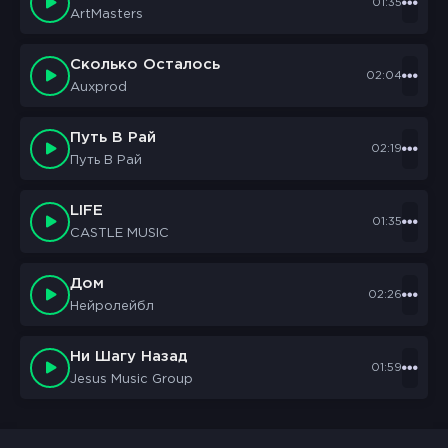
01:35
ArtMasters
Сколько Осталось
02:04
Auxprod
Путь В Рай
02:19
Путь В Рай
LIFE
01:35
CASTLE MUSIC
Дом
02:26
Нейролейбл
Ни Шагу Назад
01:59
Jesus Music Group