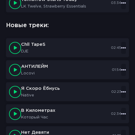
03:34
LK Twelve, Strawberry Essentials
sbornik.cc
Would like to send you notifications
Новые треки:
Discard
Allow
Chll TapeS
02:45
DJE
АНТИЛЕЙМ
01:54
Locovi
Я Скоро Ёбнусь
02:23
Native
В Километрах
02:34
Который Час
Нет Девяти