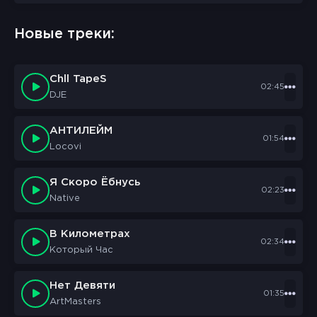
sbornik.cc
Would like to send you notifications
Новые треки:
Discard
Allow
Chll TapeS
02:45
DJE
АНТИЛЕЙМ
01:54
Locovi
Я Скоро Ёбнусь
02:23
Native
В Километрах
02:34
Который Час
Нет Девяти
01:35
ArtMasters