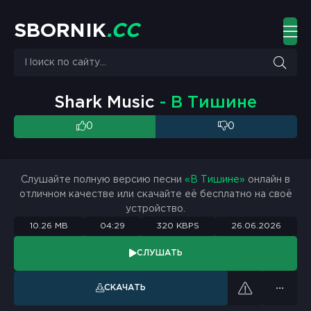
S
B
O
R
N
I
K
.
C
C
Shark Music
- В Тишине
0
0
Слушайте полную версию песни
«В Тишине»
онлайн в
отличном качестве или скачайте её бесплатно на своё
устройство.
10.26 MB
04:29
320 KBPS
26.06.2026
СЛУШАТЬ
СКАЧАТЬ