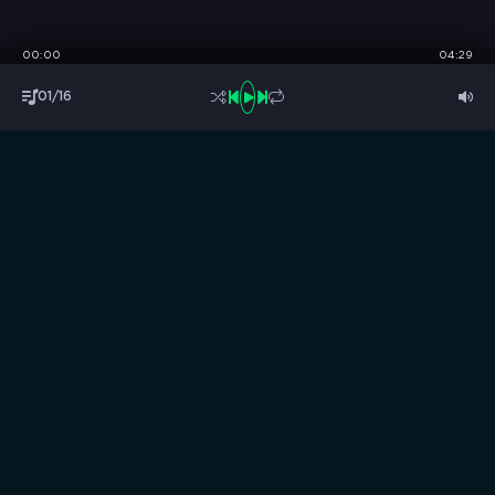
00:00
04:29
01/16
S
B
O
R
N
I
K
.
C
C
Музыка без границ
Выбирай, слушай и качай!
ТОП песни
Последние комментарии
Новинки
Правообладателям / DMCA
Все аудиозаписи на нашем сайте размещены исключительно