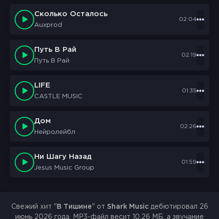
Сколько Осталось
02:04
Auxprod
Путь В Рай
02:19
Путь В Рай
LIFE
01:35
CASTLE MUSIC
Дом
02:26
Нейролейбл
Ни Шагу Назад
01:59
Jesus Music Group
Свежий хит "
В Тишине
" от
Shark Music
дебютировал 26
июнь 2026 года. MP3-файл весит 10.26 МБ, а звучание