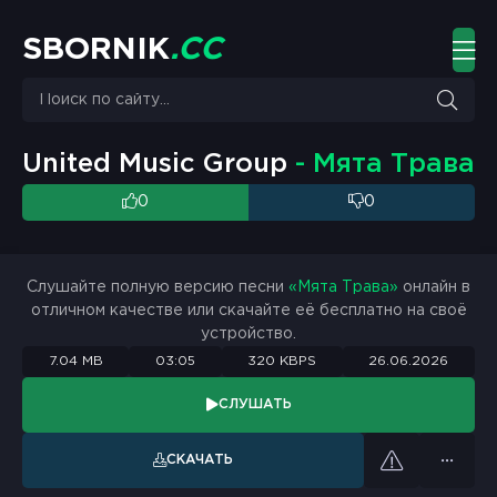
S
B
O
R
N
I
K
.
C
C
United Music Group
- Мята Трава
0
0
Слушайте полную версию песни
«Мята Трава»
онлайн в
отличном качестве или скачайте её бесплатно на своё
устройство.
7.04 MB
03:05
320 KBPS
26.06.2026
СЛУШАТЬ
СКАЧАТЬ