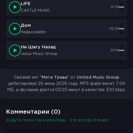
LIFE
Оооо, пахла мятой трава
01:35
CASTLE MUSIC
Деревья ветер качал
О, как любила она
И он любить обещал
Дом
02:26
Нейролейбл
Оооо, о, как любила она
И он любить обещал
Ни Шагу Назад
01:59
Jesus Music Group
Свежий хит "
Мята Трава
" от
United Music Group
дебютировал 26 июнь 2026 года. MP3-файл весит 7.04
МБ, а звучание длится 03:05 минут в качестве 320 kbps.
Комментарии (0)
Будьте грамотны и вежливы - это всегда в моде!