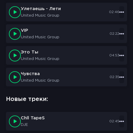
И он любить обещал
Улетаешь - Лети
02:46
United Music Group
Оооо, пахла мятой трава
Деревья ветер качал
VIP
02:22
О, как любила она
United Music Group
И он любить обещал
Это Ты
04:53
Бушевала весна
United Music Group
Спал в ответ целый свет
Только ей не до сна, знать хотела она
Чувства
02:35
Самый главный секрет
United Music Group
Ну какой тут секрет?
Новые треки:
Просто да или нет
Просто смята трава, просто ночь не права
Вот такой вот ответ
Chll TapeS
02:45
DJE
Пахла мятой трава