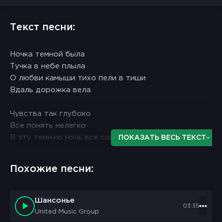
Текст песни:
Ночка темной была
Тучка в небе плыла
О любви камыши тихо пели в тиши
Вдаль дорожка вела
Чувства так глубоко
Все понять нелегко
В эту темную ночь все сомнения прочь
ПОКАЗАТЬ ВЕСЬ ТЕКСТ
До утра далеко
До утра далеко
Похожие песни:
До утра далеко
Оооо, пахла мятой трава
Шансонье
03:35
Деревья ветер качал
United Music Group
О, как любила она