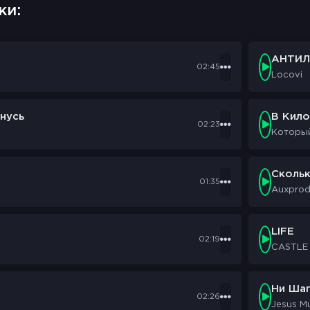
ки:
АНТИЛ
02:45
Locovi
нусь
В Кил
02:23
Которы
Сколь
01:35
Auxpro
LIFE
02:19
CASTLE
Ни Шаг
02:26
Jesus M