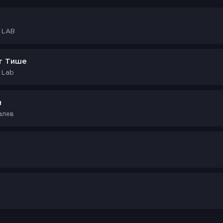
c LAB
т Тише
 Lab
и
алев