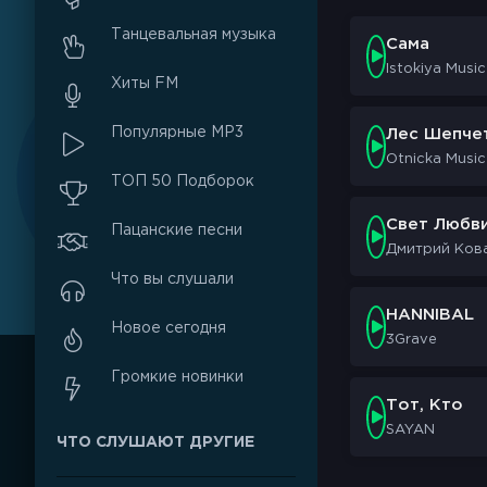
Танцевальная музыка
Сама
Istokiya Musi
Хиты FM
Популярные MP3
Лес Шепче
Otnicka Music
ТОП 50 Подборок
Свет Любв
Пацанские песни
Дмитрий Ков
Что вы слушали
HANNIBAL
Новое сегодня
3Grave
Громкие новинки
Тот, Кто
SAYAN
ЧТО СЛУШАЮТ ДРУГИЕ