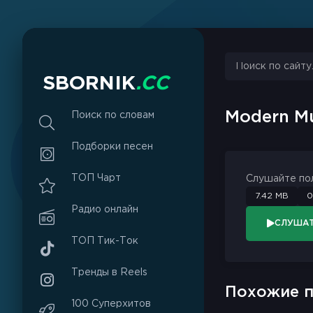
sbornik.cc
Would like to send you notifications
Discard
Allow
S
B
O
R
N
I
K
.
C
C
Modern M
Поиск по словам
Подборки песен
ТОП Чарт
Слушайте по
7.42 MB
0
Радио онлайн
СЛУША
ТОП Тик-Ток
Тренды в Reels
Похожие п
100 Суперхитов