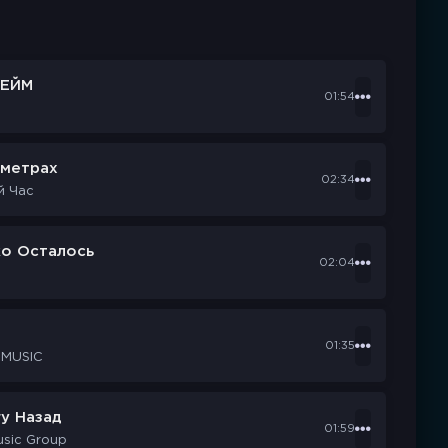
ЕЙМ
01:54
ометрах
02:34
й Час
ко Осталось
02:04
d
01:35
 MUSIC
у Назад
01:59
usic Group