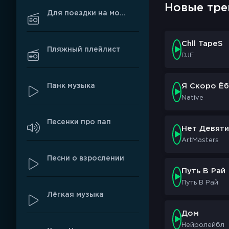
Новые тре
Для поездки на мотоцикле
Chll TapeS
Пляжный плейлист
DJE
Панк музыка
Я Скоро Ёб
Native
Песенки про пап
Нет Девяти
ArtMasters
Песни о взрослении
Путь В Рай
Путь В Рай
Лёгкая музыка
Дом
Нейролейбл