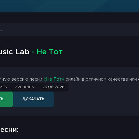
usic Lab
- Не Тот
лную версию песни
«Не Тот»
онлайн в отличном качестве или 
3:15
320 KBPS
26.06.2026
ТЬ
СКАЧАТЬ
есни: