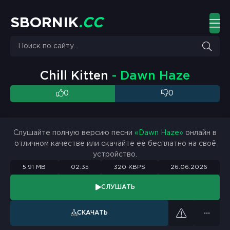
S
B
O
R
N
I
K
.
C
C
Chill Kitten
- Dawn Haze
0
0
Слушайте полную версию песни
«Dawn Haze»
онлайн в
отличном качестве или скачайте её бесплатно на своё
устройство.
5.91 MB
02:35
320 KBPS
26.06.2026
СЛУШАТЬ
СКАЧАТЬ