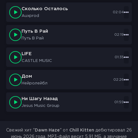
Сколько Осталось
02:04
Auxprod
Путь В Рай
02:19
Путь В Рай
LIFE
01:35
CASTLE MUSIC
Дом
02:26
Нейролейбл
Ни Шагу Назад
01:59
Jesus Music Group
Свежий хит "
Dawn Haze
" от
Chill Kitten
дебютировал 26
июнь 2026 года. MP3-файл весит 5.91 МБ, а звучание