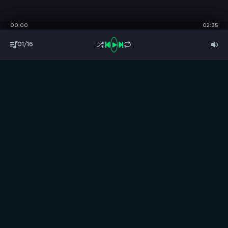
00:00
02:35
01/16
S
B
O
R
N
I
K
.
C
C
Музыка без границ
Выбирай, слушай и качай!
ТОП песни
Последние комментарии
Новинки
Правообладателям / DMCA
Все аудиозаписи на нашем сайте размещены исключительно