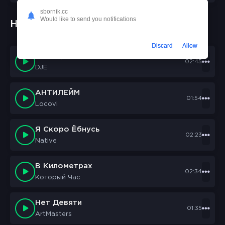
sbornik.cc
Would like to send you notifications
Новые треки:
Discard
Allow
Chll TapeS
02:45
DJE
АНТИЛЕЙМ
01:54
Locovi
Я Скоро Ёбнусь
02:23
Native
В Километрах
02:34
Который Час
Нет Девяти
01:35
ArtMasters