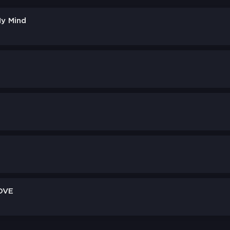
y Mind
OVE