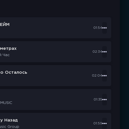
ЕЙМ
01:54
ометрах
02:34
й Час
ко Осталось
02:04
d
01:35
 MUSIC
у Назад
01:59
usic Group