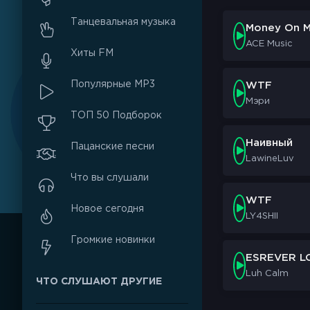
Танцевальная музыка
Money On M
ACE Music
Хиты FM
Популярные MP3
WTF
Мэри
ТОП 50 Подборок
Наивный
Пацанские песни
LawineLuv
Что вы слушали
WTF
Новое сегодня
LY4SHII
Громкие новинки
ESREVER L
Luh Calm
ЧТО СЛУШАЮТ ДРУГИЕ