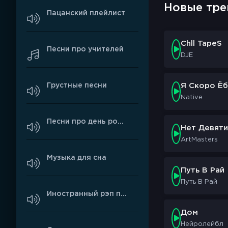
Новые тре
Пацанский плейлист
Chll TapeS
Песни про учителей
DJE
Грустные песни
Я Скоро Ёб
Native
Песни про день рождения
Нет Девяти
ArtMasters
Музыка для сна
Путь В Рай
Путь В Рай
Иностранный рэп про любовь
Дом
Нейролейбл