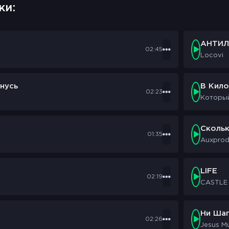
ки:
АНТИЛ
02:45
Locovi
нусь
В Кил
02:23
Которы
Сколь
01:35
Auxpro
LIFE
02:19
CASTLE
Ни Шаг
02:26
Jesus M