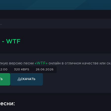
c
- WTF
лную версию песни
«WTF»
онлайн в отличном качестве или ск
2:00
320 KBPS
26.06.2026
ТЬ
СКАЧАТЬ
есни: