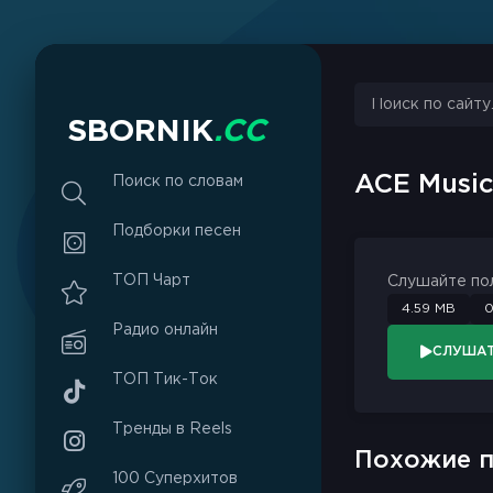
sbornik.cc
Would like to send you notifications
Discard
Allow
S
B
O
R
N
I
K
.
C
C
ACE Musi
Поиск по словам
Подборки песен
ТОП Чарт
Слушайте по
4.59 MB
0
Радио онлайн
СЛУША
ТОП Тик-Ток
Тренды в Reels
Похожие п
100 Суперхитов