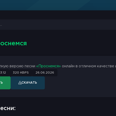
роснемся
лную версию песни
«Проснемся»
онлайн в отличном качестве 
3:12
320 KBPS
26.06.2026
ТЬ
СКАЧАТЬ
есни: