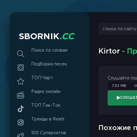
sbornik.cc
Would like to send you notifications
Discard
Allow
S
B
O
R
N
I
K
.
C
C
Kirtor
- П
Поиск по словам
Подборки песен
ТОП Чарт
Слушайте по
7.32 MB
0
Радио онлайн
СЛУША
ТОП Тик-Ток
Тренды в Reels
Похожие п
100 Суперхитов