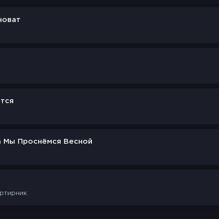
новат
ется
а Мы Проснёмся Весной
артирник