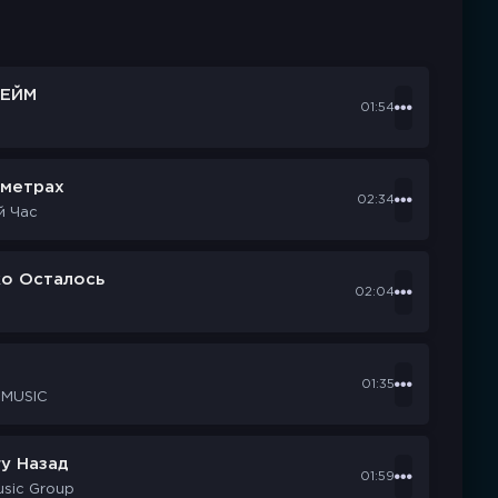
ЕЙМ
01:54
ометрах
02:34
й Час
ко Осталось
02:04
d
01:35
 MUSIC
у Назад
01:59
usic Group