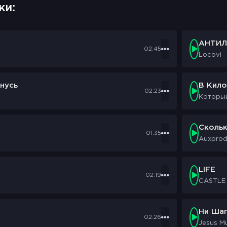
ки:
АНТИЛ
02:45
Locovi
нусь
В Кил
02:23
Которы
Сколь
01:35
Auxpro
LIFE
02:19
CASTLE
Ни Шаг
02:26
Jesus M