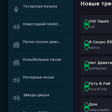
Новые тре
Татарская музыка
Chll TapeS
Новогодний плейлист
DJE
Песни плохих девчонок
Я Скоро Ёб
Native
Колыбельные песни
Нет Девяти
ArtMasters
Матерные песни
Путь В Рай
Путь В Рай
Звёзды джаза
Дом
Нейролейбл