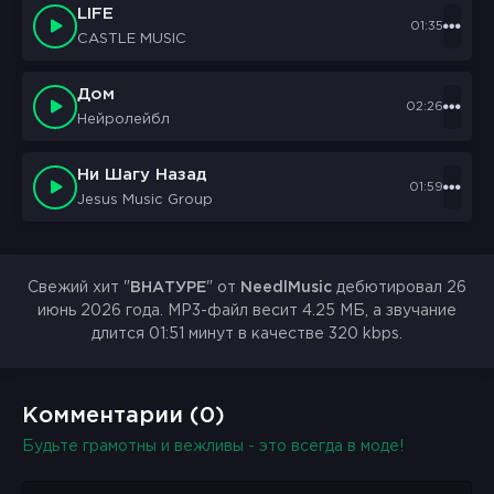
LIFE
01:35
CASTLE MUSIC
Дом
02:26
Нейролейбл
Ни Шагу Назад
01:59
Jesus Music Group
Свежий хит "
ВНАТУРЕ
" от
NeedlMusic
дебютировал 26
июнь 2026 года. MP3-файл весит 4.25 МБ, а звучание
длится 01:51 минут в качестве 320 kbps.
Комментарии (0)
Будьте грамотны и вежливы - это всегда в моде!