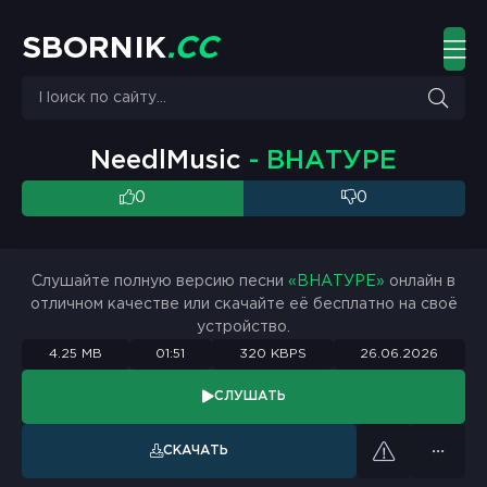
S
B
O
R
N
I
K
.
C
C
NeedlMusic
- ВНАТУРЕ
0
0
Слушайте полную версию песни
«ВНАТУРЕ»
онлайн в
отличном качестве или скачайте её бесплатно на своё
устройство.
4.25 MB
01:51
320 KBPS
26.06.2026
СЛУШАТЬ
СКАЧАТЬ