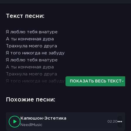
Текст песни:
Я люблю тебя внатуре
А ты конченная дура
Трахнула моего друга
Я того никогда не забуду
Я люблю тебя внатуре
А ты конченная дура
Трахнула моего друга
Я того никогда не забуду
ПОКАЗАТЬ ВЕСЬ ТЕКСТ
Блядовала с кем попало
Похожие песни:
Я работал, тратил бабки
С недовольным бля ебалом
Во всех бедах упрекала
Капюшон-Эстетика
02:20
Щас не пойму кого звал я
NeedlMusic
На тусовку тех шалав да