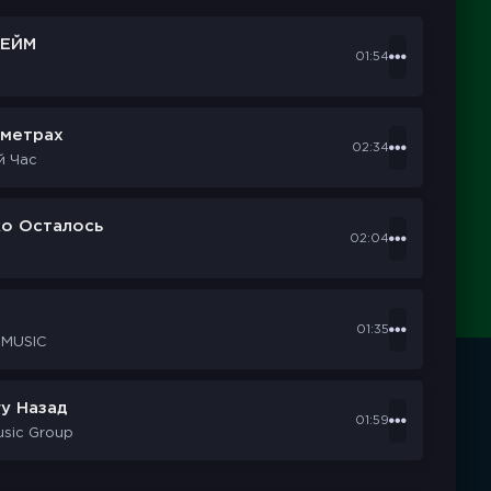
ЕЙМ
01:54
ометрах
02:34
й Час
ко Осталось
02:04
d
01:35
 MUSIC
у Назад
01:59
usic Group