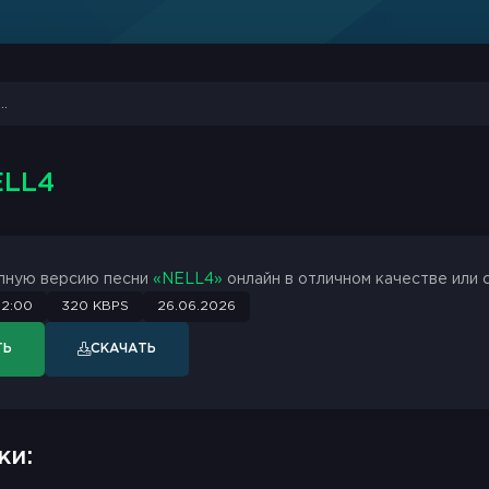
ELL4
лную версию песни
«NELL4»
онлайн в отличном качестве или 
2:00
320 KBPS
26.06.2026
ТЬ
СКАЧАТЬ
ки: