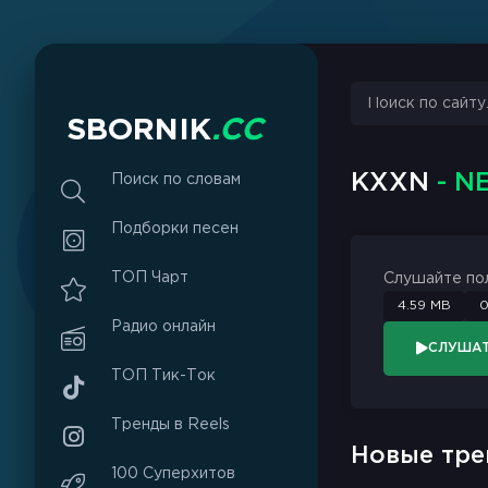
S
B
O
R
N
I
K
.
C
C
KXXN
- N
Поиск по словам
Подборки песен
ТОП Чарт
Слушайте по
4.59 MB
0
Радио онлайн
СЛУША
ТОП Тик-Ток
Тренды в Reels
Новые тре
100 Суперхитов