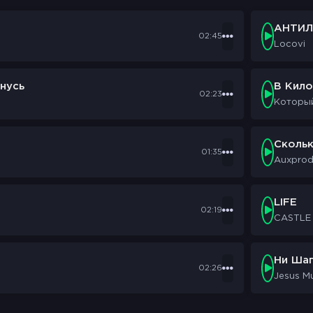
АНТИЛ
02:45
Locovi
нусь
В Кил
02:23
Которы
Сколь
01:35
Auxpro
LIFE
02:19
CASTLE
Ни Шаг
02:26
Jesus M