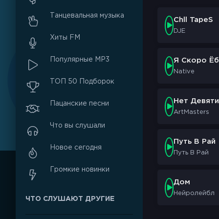
Танцевальная музыка
Chll TapeS
DJE
Хиты FM
Популярные MP3
Я Скоро Ёб
Native
ТОП 50 Подборок
Нет Девяти
Пацанские песни
ArtMasters
Что вы слушали
Путь В Рай
Новое сегодня
Путь В Рай
Громкие новинки
Дом
Нейролейбл
ЧТО СЛУШАЮТ ДРУГИЕ