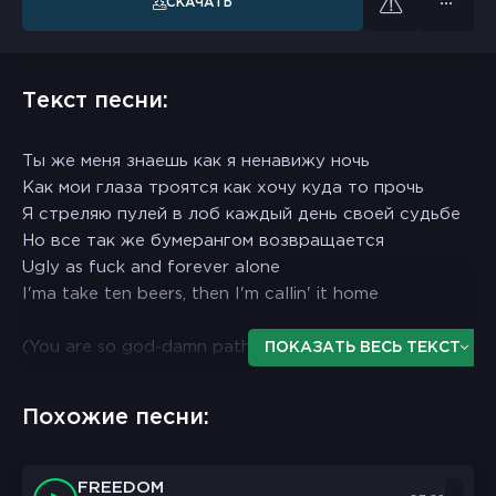
СКАЧАТЬ
Текст песни:
Ты же меня знаешь как я ненавижу ночь
Как мои глаза троятся как хочу куда то прочь
Я стреляю пулей в лоб каждый день своей судьбе
Но все так же бумерангом возвращается
Ugly as fuck and forever alone
I'ma take ten beers, then I'm callin' it home
(You are so god-damn pathetic)
ПОКАЗАТЬ ВЕСЬ ТЕКСТ
Take a gander at your window, I'm outside like a
Похожие песни:
gnome
On a walk into your garden, only place that I roam
I remember two things, I forgot the other one
FREEDOM