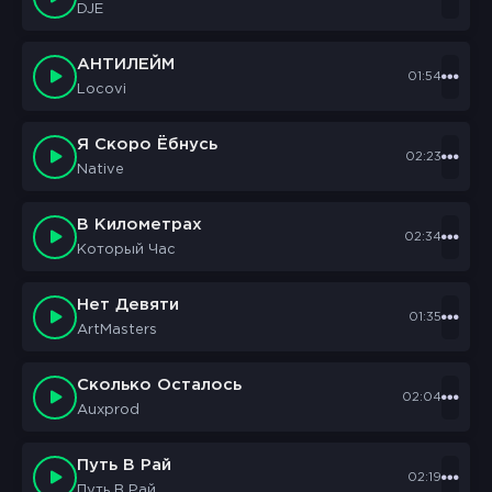
DJE
То что я такой урод говорит мне этот гад
Синяки давно опухли на моих пустых глазах
АНТИЛЕЙМ
Я хотел бы убедиться что я попаду не в ад
01:54
Locovi
Say "Hello" again to the doctor with a grin
Я Скоро Ёбнусь
Ho, I'm doctor skeleton and I really need a win
02:23
Native
Make an incision, blood dripped down her shin
Think I need you, but I need your skin
В Километрах
02:34
Который Час
Нет Девяти
01:35
ArtMasters
Сколько Осталось
02:04
Auxprod
Путь В Рай
02:19
Путь В Рай