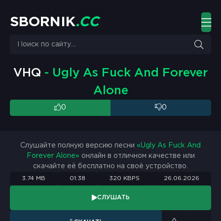
S
B
O
R
N
I
K
.
C
C
VHQ
- Ugly As Fuck And Forever
Alone
0
0
Слушайте полную версию песни
«Ugly As Fuck And
Forever Alone»
онлайн в отличном качестве или
скачайте её бесплатно на своё устройство.
3.74 MB
01:38
320 KBPS
26.06.2026
СЛУШАТЬ