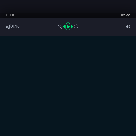
00:00
02:32
01/16
S
B
O
R
N
I
K
.
C
C
Музыка без границ
Выбирай, слушай и качай!
ТОП песни
Последние комментарии
Новинки
Правообладателям / DMCA
Все аудиозаписи на нашем сайте размещены исключительно