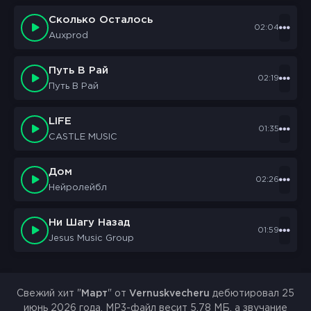
Сколько Осталось
02:04
Auxprod
Путь В Рай
02:19
Путь В Рай
LIFE
01:35
CASTLE MUSIC
Дом
02:26
Нейролейбл
Ни Шагу Назад
01:59
Jesus Music Group
Свежий хит "
Март
" от
Vernuskvecheru
дебютировал 25
июнь 2026 года. MP3-файл весит 5.78 МБ, а звучание