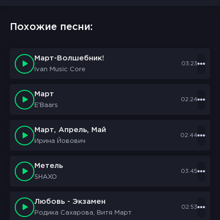
Похожие песни:
Март-Волшебник!
03:23
Ivan Music Core
Март
02:24
E'Baars
Март, Апрель, Май
02:44
Ирина Йовович
Метель
03:45
SHAXO
Любовь - Экзамен
02:53
Родика Сахарова, Витя Март