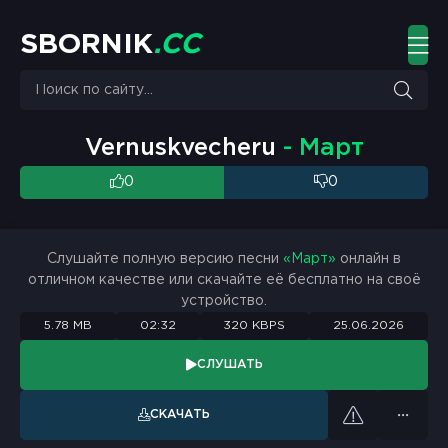
S
B
O
R
N
I
K
.
C
C
Vernuskvecheru
- Март
0
0
Слушайте полную версию песни
«Март»
онлайн в
отличном качестве или скачайте её бесплатно на своё
устройство.
5.78 MB
02:32
320 KBPS
25.06.2026
СЛУШАТЬ
СКАЧАТЬ