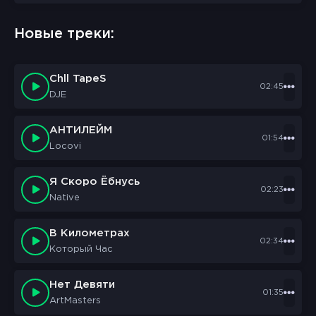
sbornik.cc
Would like to send you notifications
Новые треки:
Discard
Allow
Chll TapeS
02:45
DJE
АНТИЛЕЙМ
01:54
Locovi
Я Скоро Ёбнусь
02:23
Native
В Километрах
02:34
Который Час
Нет Девяти
01:35
ArtMasters