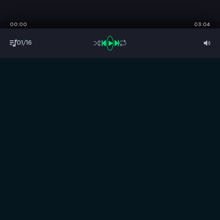
00:00
03:04
01/16
S
B
O
R
N
I
K
.
C
C
Музыка без границ
Выбирай, слушай и качай!
ТОП песни
Последние комментарии
Новинки
Правообладателям / DMCA
Все аудиозаписи на нашем сайте размещены исключительно