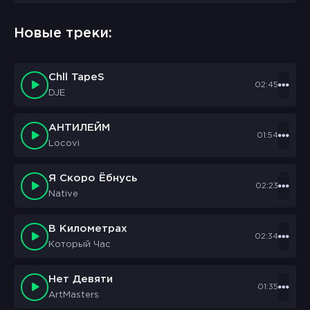
sbornik.cc
Would like to send you notifications
Новые треки:
Discard
Allow
Chll TapeS
02:45
DJE
АНТИЛЕЙМ
01:54
Locovi
Я Скоро Ёбнусь
02:23
Native
В Километрах
02:34
Который Час
Нет Девяти
01:35
ArtMasters