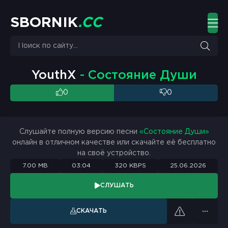
S
B
O
R
N
I
K
.
C
C
YouthX
- Состояние Души
0
0
Слушайте полную версию песни
«Состояние Души»
онлайн в отличном качестве или скачайте её бесплатно
на своё устройство.
7.00 MB
03:04
320 KBPS
25.06.2026
СЛУШАТЬ
СКАЧАТЬ