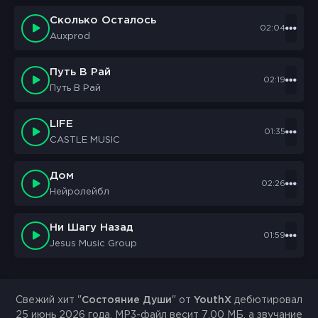
Сколько Осталось
02:04
Auxprod
Путь В Рай
02:19
Путь В Рай
LIFE
01:35
CASTLE MUSIC
Дом
02:26
Нейролейбл
Ни Шагу Назад
01:59
Jesus Music Group
Свежий хит "
Состояние Души
" от
YouthX
дебютировал
25 июнь 2026 года. MP3-файл весит 7.00 МБ, а звучание