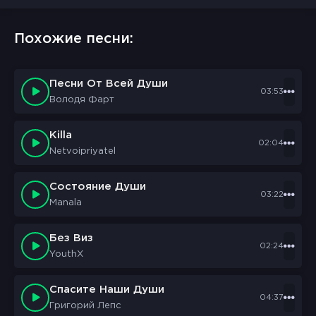
Похожие песни:
Песни От Всей Души
03:53
Володя Фарт
Killa
02:04
Netvoipriyatel
Состояние Души
03:22
Manala
Без Виз
02:24
YouthX
Спасите Наши Души
04:37
Григорий Лепс