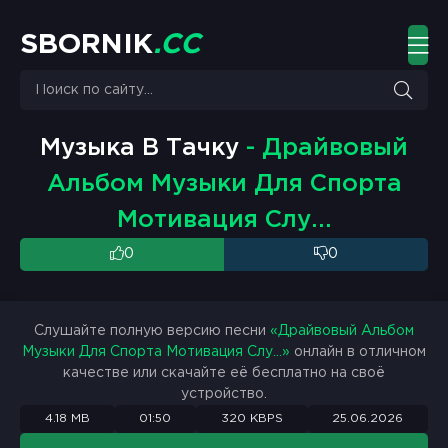
S
B
O
R
N
I
K
.
C
C
Музыка В Тачку
- Драйвовый
Альбом Музыки Для Спорта
Мотивация Слу...
0
0
Слушайте полную версию песни
«Драйвовый Альбом
Музыки Для Спорта Мотивация Слу...»
онлайн в отличном
качестве или скачайте её бесплатно на своё
устройство.
4.18 MB
01:50
320 KBPS
25.06.2026