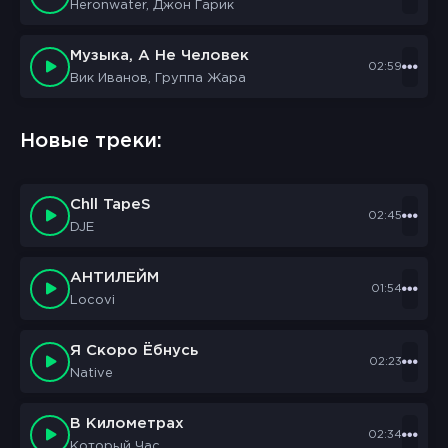
Heronwater, Джон Гарик
Музыка, А Не Человек
sbornik.cc
02:59
Would like to send you notifications
Вик Иванов, Группа Жара
Discard
Allow
Новые треки:
Chll TapeS
02:45
DJE
АНТИЛЕЙМ
01:54
Locovi
Я Скоро Ёбнусь
02:23
Native
В Километрах
02:34
Который Час