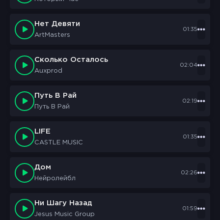
Нет Девяти
01:35
ArtMasters
Сколько Осталось
02:04
Auxprod
Путь В Рай
02:19
Путь В Рай
LIFE
01:35
CASTLE MUSIC
Дом
02:26
Нейролейбл
Ни Шагу Назад
01:59
Jesus Music Group