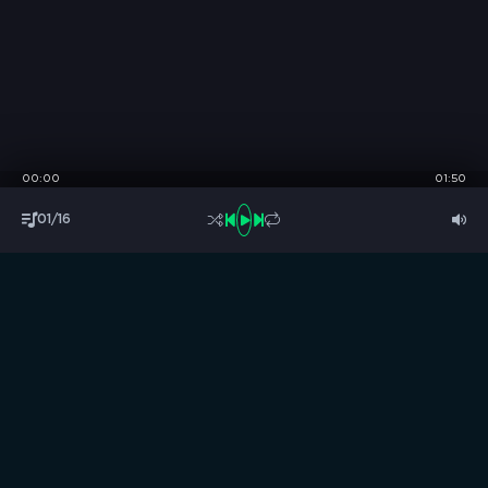
00:00
01:50
01/16
S
B
O
R
N
I
K
.
C
C
Музыка без границ