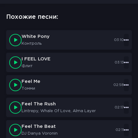
Похожие песни:
White Pony
03:10
Контроль
I FEEL LOVE
03:13
Флит
Feel Me
02:58
Томми
Feel The Rush
02:17
Lintrepy, Whale Of Love, Alma Layer
Feel The Beat
02:11
DJ Danya Voronin