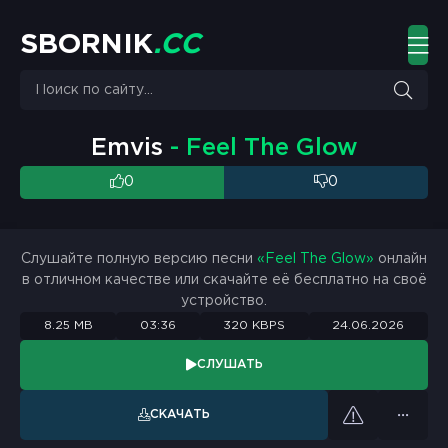
S
B
O
R
N
I
K
.
C
C
Emvis
- Feel The Glow
0
0
Слушайте полную версию песни
«Feel The Glow»
онлайн
в отличном качестве или скачайте её бесплатно на своё
устройство.
8.25 MB
03:36
320 KBPS
24.06.2026
СЛУШАТЬ
СКАЧАТЬ