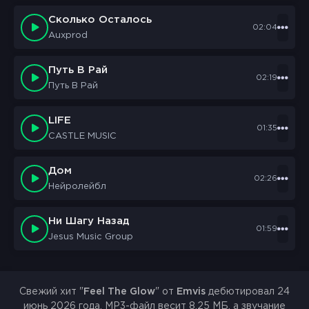
Сколько Осталось
02:04
Auxprod
Путь В Рай
02:19
Путь В Рай
LIFE
01:35
CASTLE MUSIC
Дом
02:26
Нейролейбл
Ни Шагу Назад
01:59
Jesus Music Group
Свежий хит "
Feel The Glow
" от
Emvis
дебютировал 24
июнь 2026 года. MP3-файл весит 8.25 МБ, а звучание