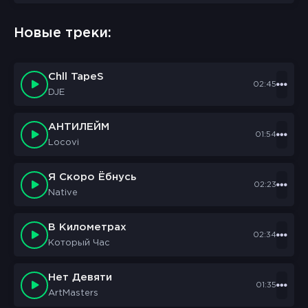
Новые треки:
Chll TapeS
02:45
DJE
АНТИЛЕЙМ
01:54
Locovi
Я Скоро Ёбнусь
02:23
Native
В Километрах
02:34
Который Час
Нет Девяти
01:35
ArtMasters