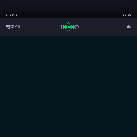
00:00
03:36
01/16
S
B
O
R
N
I
K
.
C
C
Музыка без границ
Выбирай, слушай и качай!
ТОП песни
Последние комментарии
Новинки
Правообладателям / DMCA
Все аудиозаписи на нашем сайте размещены исключительно