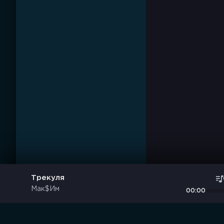
Трекуля
Мак$Им
00:00