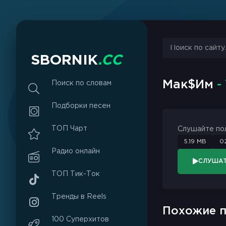
S
B
O
R
N
I
K
.
C
C
Мак$Им
-
Поиск по словам
Подборки песен
ТОП Чарт
Слушайте по
5.19 MB
02
Радио онлайн
СЛУША
ТОП Тик-Ток
Тренды в Reels
Похожие п
100 Суперхитов