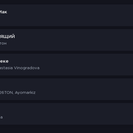
Мак
ДЯЩИЙ
тон
леке
astasia Vinogradova
26TON, Ayomarkiz
ла