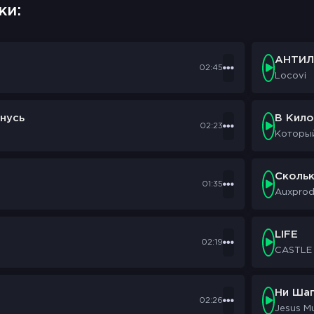
ки:
АНТИЛ
02:45
Locovi
нусь
В Кил
02:23
Которы
Сколь
01:35
Auxpro
LIFE
02:19
CASTLE
Ни Шаг
02:26
Jesus M