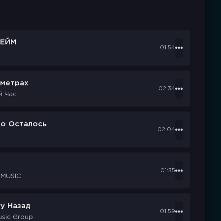
ЕЙМ
01:54
ометрах
02:34
й Час
ко Осталось
02:04
d
01:35
 MUSIC
у Назад
01:59
usic Group