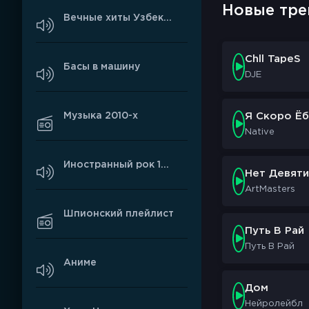
Новые тре
Вечные хиты Узбекистана
Chll TapeS
Басы в машину
DJE
Музыка 2010-х
Я Скоро Ёб
Native
Иностранный рок 1990-х
Нет Девяти
ArtMasters
Шпионский плейлист
Путь В Рай
Путь В Рай
Аниме
Дом
Нейролейбл