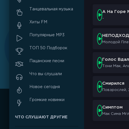
Танцевальная музыка
А На Горе 
-
Хиты FM
Популярные MP3
НЕПОДХО
Молодой Пла
ТОП 50 Подборок
Голос Вда
Пацанские песни
Тони Мак, An
Что вы слушали
Смирился
Новое сегодня
Повзрослей, 
Громкие новинки
Симптом
Мак Сима Мг
ЧТО СЛУШАЮТ ДРУГИЕ