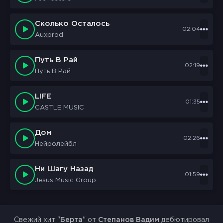
Сколько Осталось
02:04
Auxprod
Путь В Рай
02:19
Путь В Рай
LIFE
01:35
CASTLE MUSIC
Дом
02:26
Нейролейбл
Ни Шагу Назад
01:59
Jesus Music Group
Свежий хит "
Берта
" от
Степанов Вадим
дебютировал