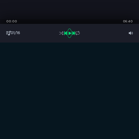
00:00
06:40
01/16
S
B
O
R
N
I
K
.
C
C
Музыка без границ
Выбирай, слушай и качай!
ТОП песни
Последние комментарии
Новинки
Правообладателям / DMCA