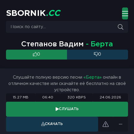
S
B
O
R
N
I
K
.
C
C
Степанов Вадим
- Берта
0
0
Слушайте полную версию песни
«Берта»
онлайн в
отличном качестве или скачайте её бесплатно на своё
устройство.
15.27 MB
06:40
320 KBPS
24.06.2026
СЛУШАТЬ
СКАЧАТЬ