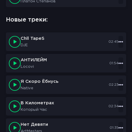
Платон Степанов
Новые треки:
Chll TapeS
02:45
DJE
АНТИЛЕЙМ
01:54
Locovi
Я Скоро Ёбнусь
02:23
Native
В Километрах
02:34
Который Час
Нет Девяти
01:35
ArtMasters