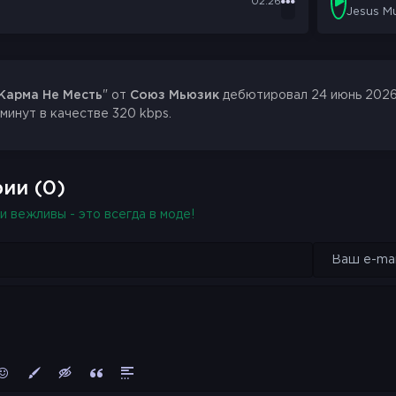
02:26
Jesus M
Карма Не Месть
" от
Союз Мьюзик
дебютировал 24 июнь 2026 
 минут в качестве 320 kbps.
ии (0)
и вежливы - это всегда в моде!