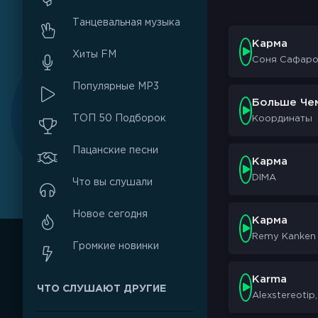
Танцевальная музыка
Карма
Хиты FM
Соня Сафар
Популярные MP3
Больше Че
ТОП 50 Подборок
Координаты
Пацанские песни
Карма
DIMA
Что вы слушали
Новое сегодня
Карма
Remy Kanken
Громкие новинки
Karma
ЧТО СЛУШАЮТ ДРУГИЕ
Alexstereotip