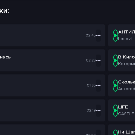
ки:
АНТИЛ
02:45
Locovi
нусь
В Кил
02:23
Которы
Сколь
01:35
Auxpro
LIFE
02:19
CASTLE
Ни Шаг