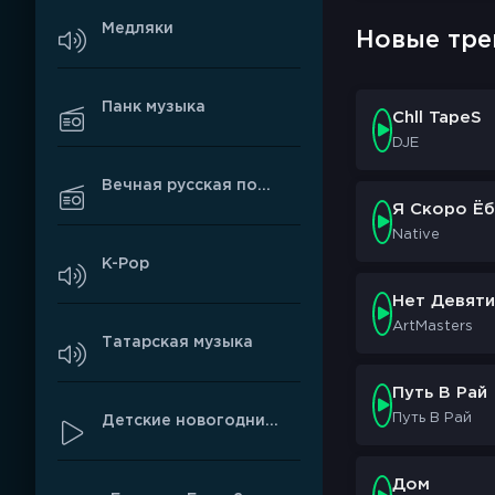
Медляки
Новые тре
Панк музыка
Chll TapeS
DJE
Вечная русская поп-музыка
Я Скоро Ёб
Native
K-Pop
Нет Девяти
ArtMasters
Татарская музыка
Путь В Рай
Путь В Рай
Детские новогодние песни
Дом