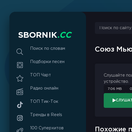
sbornik.cc
Would like to send you notifications
Discard
Allow
S
B
O
R
N
I
K
.
C
C
Союз Мь
Поиск по словам
Подборки песен
ТОП Чарт
Слушайте по
устройство.
Радио онлайн
7.06 MB
0
СЛУША
ТОП Тик-Ток
Тренды в Reels
100 Суперхитов
Похожие п