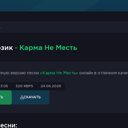
юзик
- Карма Не Месть
лную версию песни
«Карма Не Месть»
онлайн в отличном каче
3:05
320 KBPS
24.06.2026
ТЬ
СКАЧАТЬ
есни: