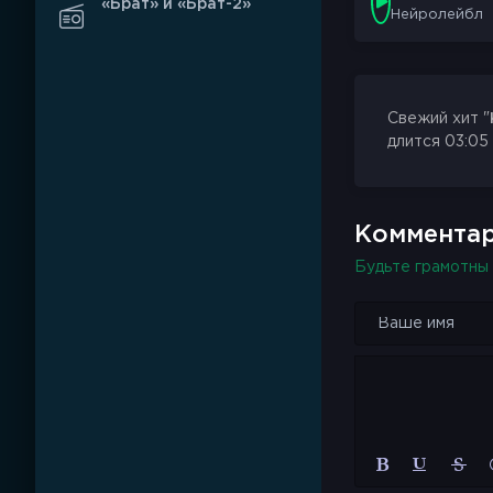
«Брат» и «Брат-2»
Нейролейбл
Свежий хит "
длится 03:05
Комментар
Будьте грамотны 