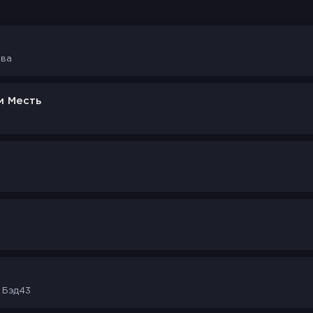
ова
м Месть
, Бэд43