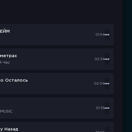
ЕЙМ
01:54
ометрах
02:34
й Час
ко Осталось
02:04
d
01:35
 MUSIC
у Назад