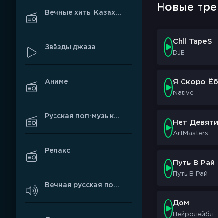
Новые тре
Вечные хиты Казахстана
Chll TapeS
Звёзды джаза
DJE
Аниме
Я Скоро Ёб
Native
Русская поп-музыка про любовь
Нет Девяти
ArtMasters
Релакс
Путь В Рай
Путь В Рай
Вечная русская поп-музыка
Дом
Нейролейбл