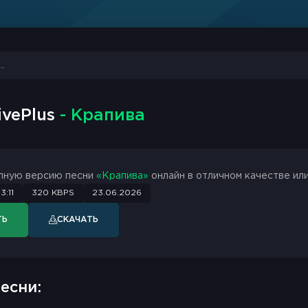
ivePlus
- Крапива
лную версию песни
«Крапива»
онлайн в отличном качестве или
3:11
320 KBPS
23.06.2026
ТЬ
СКАЧАТЬ
есни: