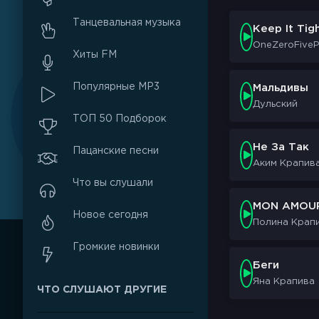
Танцевальная музыка
Keep It Tig
OneZeroFiveP
Хиты FM
Популярные MP3
Мальдивы
Дульский
ТОП 50 Подборок
Не За Так
Пацанские песни
Аким Крапив
Что вы слушали
MON AMOU
Новое сегодня
Полина Крап
Громкие новинки
Беги
Яна Крапива
ЧТО СЛУШАЮТ ДРУГИЕ