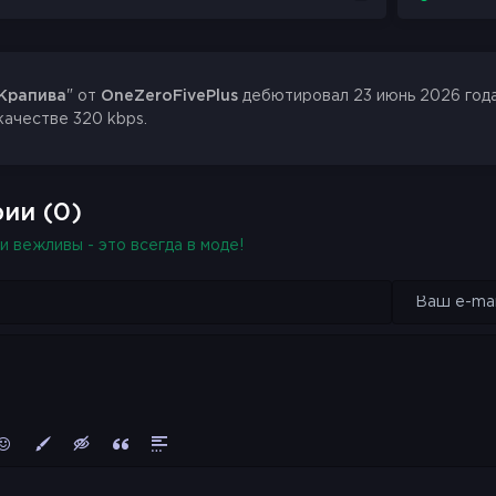
Крапива
" от
OneZeroFivePlus
дебютировал 23 июнь 2026 года.
 качестве 320 kbps.
ии (0)
и вежливы - это всегда в моде!