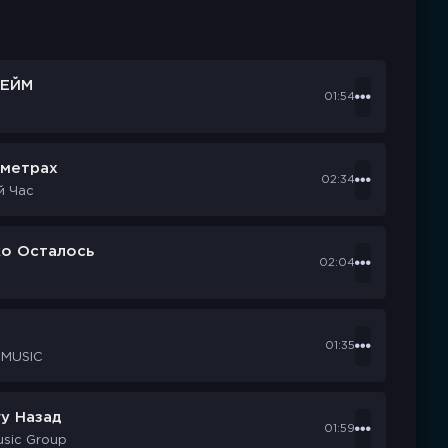
ЕЙМ
01:54
ометрах
02:34
й Час
ко Осталось
02:04
d
01:35
 MUSIC
у Назад
01:59
usic Group