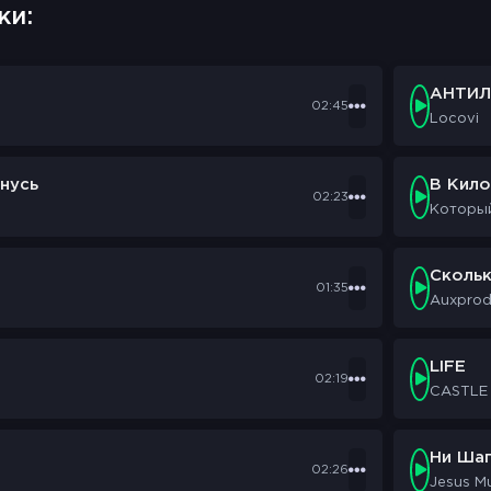
ки:
АНТИЛ
02:45
Locovi
нусь
В Кил
02:23
Которы
Сколь
01:35
Auxpro
LIFE
02:19
CASTLE
Ни Шаг
02:26
Jesus M