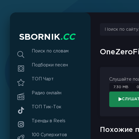
S
B
O
R
N
I
K
.
C
C
OneZeroF
Поиск по словам
Подборки песен
ТОП Чарт
Слушайте по
7.30 MB
0
Радио онлайн
СЛУША
ТОП Тик-Ток
Тренды в Reels
Похожие п
100 Суперхитов