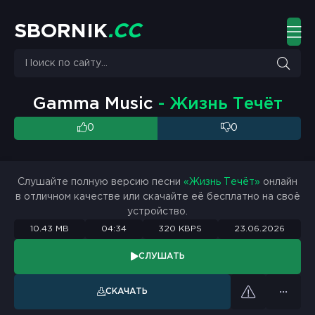
S
B
O
R
N
I
K
.
C
C
Gamma Music
- Жизнь Течёт
0
0
Слушайте полную версию песни
«Жизнь Течёт»
онлайн
в отличном качестве или скачайте её бесплатно на своё
устройство.
10.43 MB
04:34
320 KBPS
23.06.2026
СЛУШАТЬ
СКАЧАТЬ