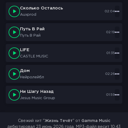
Сколько Осталось
02:04
Auxprod
Путь В Рай
02:19
Путь В Рай
LIFE
01:35
CASTLE MUSIC
Дом
02:26
Нейролейбл
Ни Шагу Назад
01:59
Jesus Music Group
Свежий хит "
Жизнь Течёт
" от
Gamma Music
дебютировал 23 июнь 2026 года. MP3-файл весит 10.43