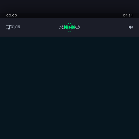
00:00
04:34
01/16
S
B
O
R
N
I
K
.
C
C
Музыка без границ
Выбирай, слушай и качай!
ТОП песни
Последние комментарии
Новинки
Правообладателям / DMCA
Все аудиозаписи на нашем сайте размещены исключительно