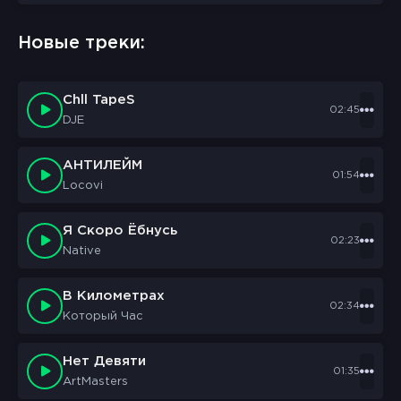
Новые треки:
Chll TapeS
02:45
DJE
АНТИЛЕЙМ
01:54
Locovi
Я Скоро Ёбнусь
02:23
Native
В Километрах
02:34
Который Час
Нет Девяти
01:35
ArtMasters