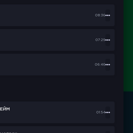
08:36
07:29
06:46
ЕЙМ
01:54