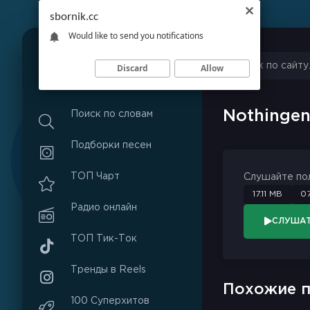
sbornik.cc
Would like to send you notifications
Discard
Allow
S
B
O
R
N
I
K
.
C
C
Nothinge
Поиск по словам
Подборки песен
ТОП Чарт
Слушайте по
17.11 MB
07
Радио онлайн
СЛУША
ТОП Тик-Ток
Тренды в Reels
Похожие п
100 Суперхитов