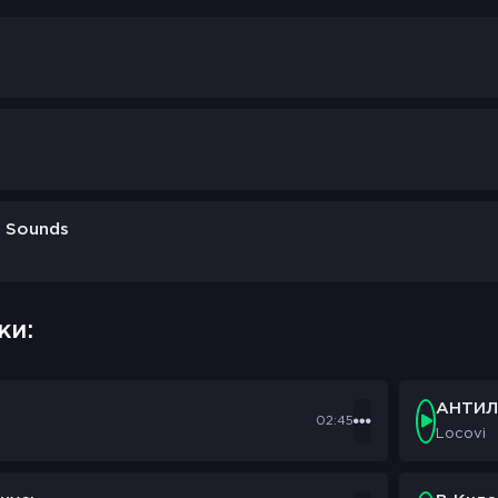
f Sounds
ки:
АНТИЛ
02:45
Locovi