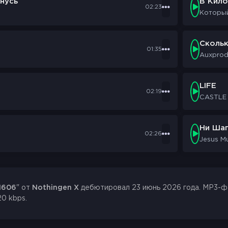
нусь
В Кил
02:23
Которы
Сколь
01:35
Auxpro
LIFE
02:19
CASTLE
Ни Шаг
02:26
Jesus M
1606
" от
Nothingen X
дебютировал 23 июнь 2026 года. MP3-фай
20 kbps.