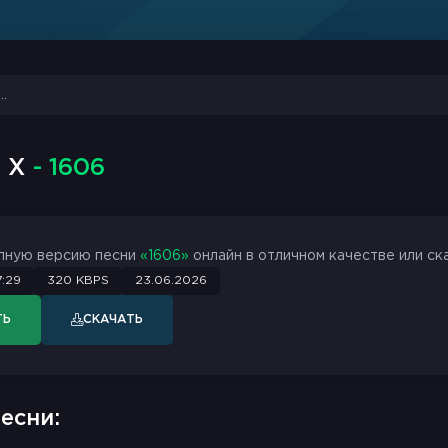
n X
- 1606
лную версию песни
«1606»
онлайн в отличном качестве или ск
:29
320 KBPS
23.06.2026
ТЬ
СКАЧАТЬ
есни: