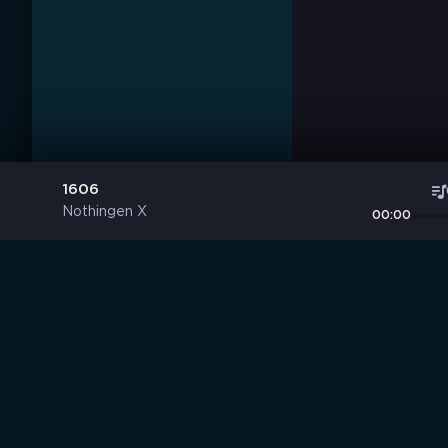
1606
Nothingen X
00:00
Музыка без границ
S
B
O
R
N
I
K
.
C
C
Выбирай, слушай и качай!