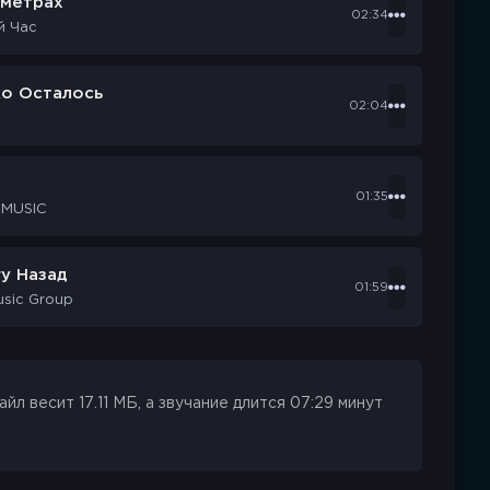
ометрах
02:34
й Час
ко Осталось
02:04
d
01:35
 MUSIC
у Назад
01:59
usic Group
л весит 17.11 МБ, а звучание длится 07:29 минут