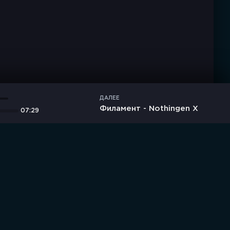
ДАЛЕЕ
Филамент - Nothingen X
07:29
дние комментарии
Новинки
Правообладателям / DMCA