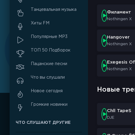
Танцевальная музыка
Филамент
Nothingen X
Хиты FM
Популярные MP3
Hangover
Nothingen X
ТОП 50 Подборок
Exegesis O
Пацанские песни
Nothingen X
Что вы слушали
Новые тре
Новое сегодня
Громкие новинки
Chll TapeS
DJE
ЧТО СЛУШАЮТ ДРУГИЕ