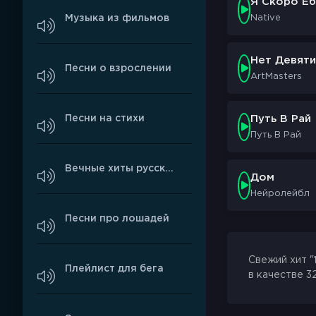
Я Скоро Ёб
Музыка из фильмов
Native
Нет Девяти
Песни о взрослении
ArtMasters
Песни на стихи
Путь В Рай
Путь В Рай
Вечные хиты русского рэпа
Дом
Нейролейбл
Песни про лошадей
Свежий хит "
Плейлист для бега
в качестве 3