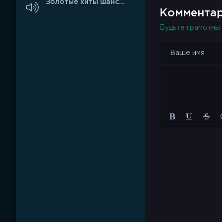
Золотые хиты шансона
Комментар
Будьте грамотны 