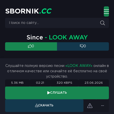
S
B
O
R
N
I
K
.
C
C
Since
- LOOK AWAY
0
0
Слушайте полную версию песни
«LOOK AWAY»
онлайн в
отличном качестве или скачайте её бесплатно на своё
устройство.
5.36 MB
02:21
320 KBPS
23.06.2026
СЛУШАТЬ
СКАЧАТЬ