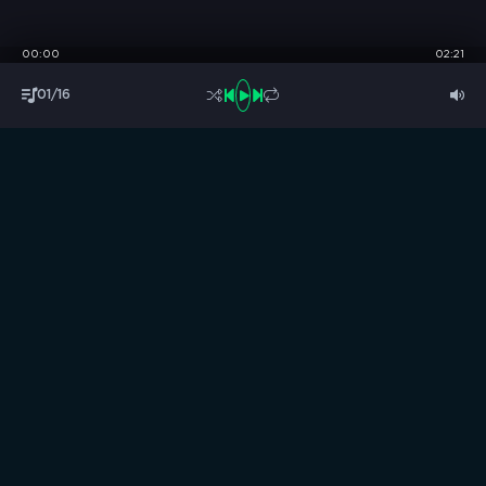
00:00
02:21
01/16
S
B
O
R
N
I
K
.
C
C
Музыка без границ
Выбирай, слушай и качай!
ТОП песни
Последние комментарии
Новинки
Правообладателям / DMCA
Все аудиозаписи на нашем сайте размещены исключительно