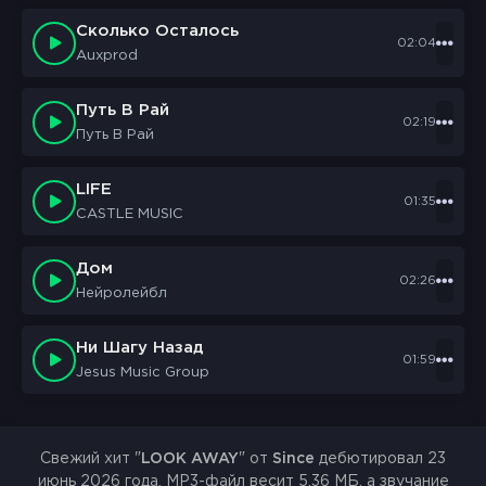
Сколько Осталось
02:04
Auxprod
Путь В Рай
02:19
Путь В Рай
LIFE
01:35
CASTLE MUSIC
Дом
02:26
Нейролейбл
Ни Шагу Назад
01:59
Jesus Music Group
Свежий хит "
LOOK AWAY
" от
Since
дебютировал 23
июнь 2026 года. MP3-файл весит 5.36 МБ, а звучание