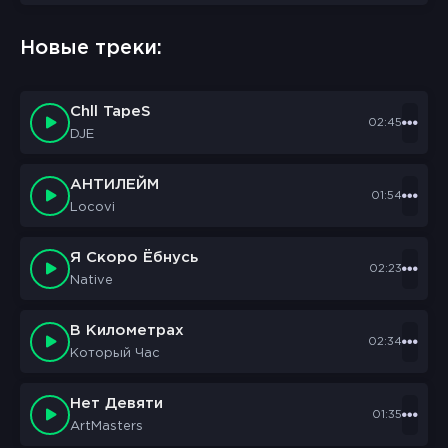
Новые треки:
Chll TapeS
02:45
DJE
АНТИЛЕЙМ
01:54
Locovi
Я Скоро Ёбнусь
02:23
Native
В Километрах
02:34
Который Час
Нет Девяти
01:35
ArtMasters