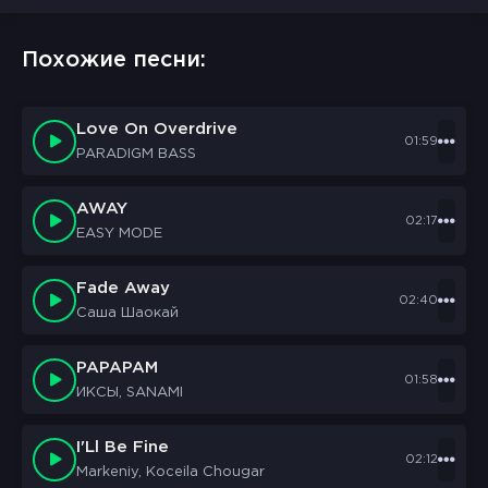
Похожие песни:
Love On Overdrive
01:59
PARADIGM BASS
AWAY
02:17
EASY MODE
Fade Away
02:40
Саша Шаокай
PAPAPAM
01:58
ИКСЫ, SANAMI
I'Ll Be Fine
02:12
Markeniy, Koceila Chougar