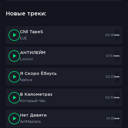
Новые треки:
Chll TapeS
02:45
DJE
АНТИЛЕЙМ
01:54
Locovi
Я Скоро Ёбнусь
02:23
Native
В Километрах
02:34
Который Час
Нет Девяти
01:35
ArtMasters