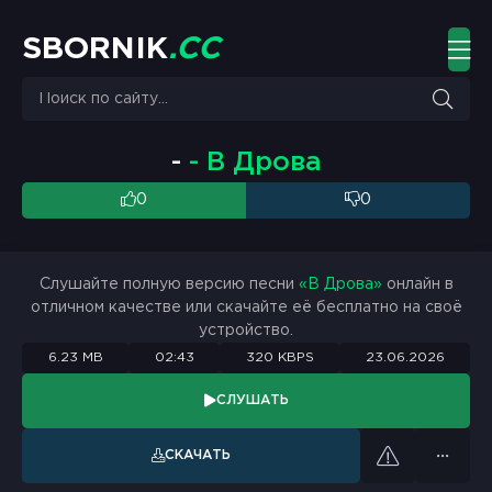
S
B
O
R
N
I
K
.
C
C
-
- В Дрова
0
0
Слушайте полную версию песни
«В Дрова»
онлайн в
отличном качестве или скачайте её бесплатно на своё
устройство.
6.23 MB
02:43
320 KBPS
23.06.2026
СЛУШАТЬ
СКАЧАТЬ