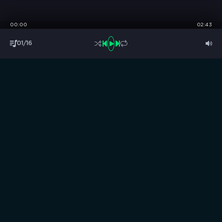
00:00
02:43
01/16
S
B
O
R
N
I
K
.
C
C
Музыка без границ
Выбирай, слушай и качай!
ТОП песни
Последние комментарии
Новинки
Правообладателям / DMCA
Все аудиозаписи на нашем сайте размещены исключительно