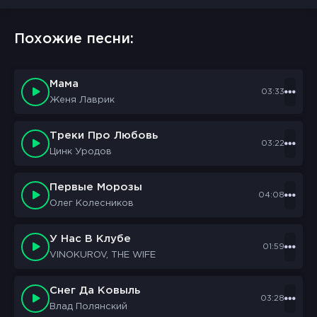
Похожие песни:
Мама
03:33
Женя Лаврик
Треки Про Любовь
03:22
Цинк Уродов
Первые Морозы
04:08
Олег Колесников
У Нас В Клубе
01:59
VINOKUROV, THE WIFE
Снег Да Ковыль
03:28
Влад Полянский