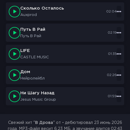
Сколько Осталось
02:04
Auxprod
Путь В Рай
02:19
Путь В Рай
LIFE
01:35
CASTLE MUSIC
Дом
02:26
Нейролейбл
Ни Шагу Назад
01:59
Jesus Music Group
Свежий хит "
В Дрова
" от
-
дебютировал 23 июнь 2026
года. MP3-файл весит 6.23 МБ, а звучание длится 02:43