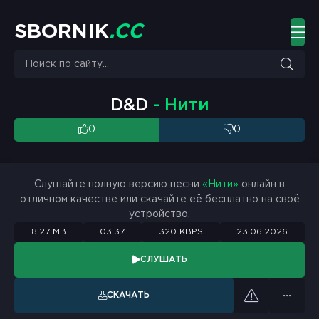
S
B
O
R
N
I
K
.
C
C
D&D
- Нити
0
0
Слушайте полную версию песни
«Нити»
онлайн в
отличном качестве или скачайте её бесплатно на своё
устройство.
8.27 MB
03:37
320 KBPS
23.06.2026
СЛУШАТЬ
СКАЧАТЬ