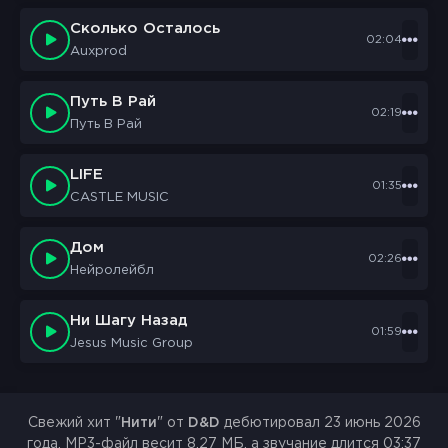
Сколько Осталось
02:04
Auxprod
Путь В Рай
02:19
Путь В Рай
LIFE
01:35
CASTLE MUSIC
Дом
02:26
Нейролейбл
Ни Шагу Назад
01:59
Jesus Music Group
Свежий хит "
Нити
" от
D&D
дебютировал 23 июнь 2026
года. MP3-файл весит 8.27 МБ, а звучание длится 03:37