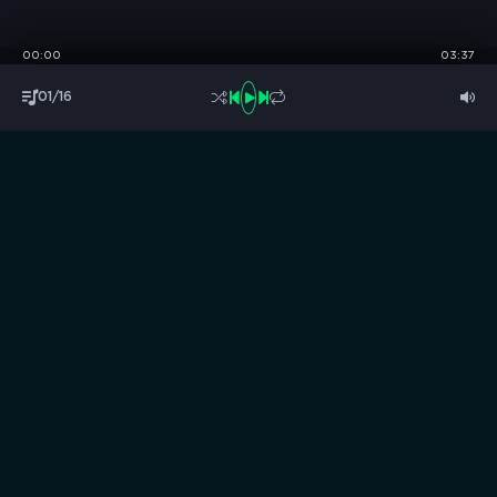
00:00
03:37
01/16
S
B
O
R
N
I
K
.
C
C
Музыка без границ
Выбирай, слушай и качай!
ТОП песни
Последние комментарии
Новинки
Правообладателям / DMCA
Все аудиозаписи на нашем сайте размещены исключительно