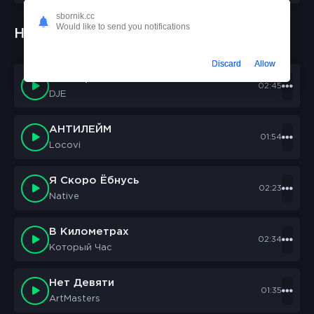
sbornik.cc
Would like to send you notifications
Новые треки:
Discard
Allow
Chll TapeS
02:45
DJE
АНТИЛЕЙМ
01:54
Locovi
Я Скоро Ёбнусь
02:23
Native
В Километрах
02:34
Который Час
Нет Девяти
01:35
ArtMasters