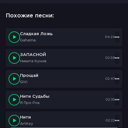
Похожие песни:
Сладкая Ложь
04:24
Gahama
ЗАПАСНОЙ
02:58
Никита Кунов
Прощай
02:47
GiVi
Нити Судьбы
02:35
Я Про Рок
Нити
02:22
ArtKey