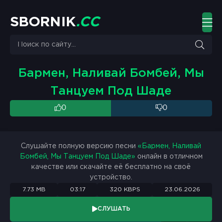
S
B
O
R
N
I
K
.
C
C
Бармен, Наливай Бомбей, Мы
Танцуем Под Шаде
0
0
Слушайте полную версию песни
«Бармен, Наливай
Бомбей, Мы Танцуем Под Шаде»
онлайн в отличном
качестве или скачайте её бесплатно на своё
устройство.
7.73 MB
03:17
320 KBPS
23.06.2026
СЛУШАТЬ