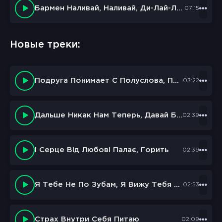
Бармен Наливай, Наливай, Ди-Лай-Лай
07:15
Новые треки:
Подруга Понимает С Полуслова, Полустрочки
03:22
Дальше Никак Нам Теперь, Давай Без Драмы Потерь
02:39
І Серце Від Любові Палає, Горить
02:39
Я Тебе Не По Зубам, Я Вижу Тебя Насквозь
02:53
Страх Внутри Себя Питаю
02:09