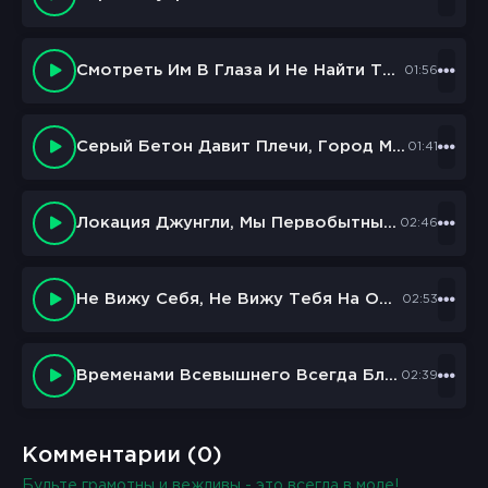
Смотреть Им В Глаза И Не Найти Там Честность
01:56
Серый Бетон Давит Плечи, Город Молчит
01:41
Локация Джунгли, Мы Первобытные Как Люди
02:46
Не Вижу Себя, Не Вижу Тебя На Одной Картине
02:53
Временами Всевышнего Всегда Благодарю
02:39
Комментарии (0)
Будьте грамотны и вежливы - это всегда в моде!