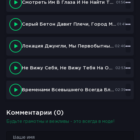
Смотреть Им В Глаза И Не Найти Там Честность
01:56
Серый Бетон Давит Плечи, Город Молчит
01:41
Локация Джунгли, Мы Первобытные Как Люди
02:46
Не Вижу Себя, Не Вижу Тебя На Одной Картине
02:53
Временами Всевышнего Всегда Благодарю
02:39
Комментарии (0)
Будьте грамотны и вежливы - это всегда в моде!