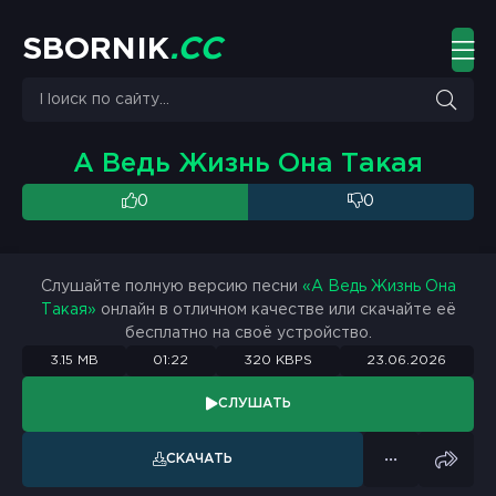
S
B
O
R
N
I
K
.
C
C
А Ведь Жизнь Она Такая
0
0
Слушайте полную версию песни
«А Ведь Жизнь Она
Такая»
онлайн в отличном качестве или скачайте её
бесплатно на своё устройство.
3.15 MB
01:22
320 KBPS
23.06.2026
СЛУШАТЬ
СКАЧАТЬ