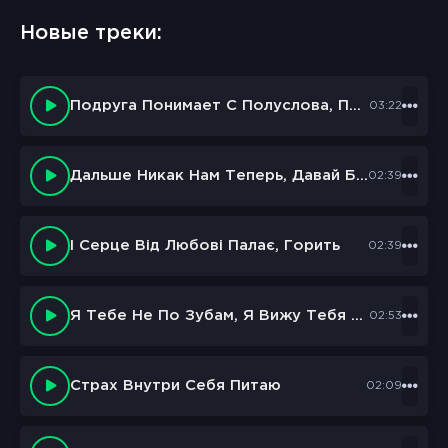
Новые треки:
Подруга Понимает С Полуслова, Полустрочки
03:22
Дальше Никак Нам Теперь, Давай Без Драмы Потерь
02:39
І Серце Від Любові Палає, Горить
02:39
Я Тебе Не По Зубам, Я Вижу Тебя Насквозь
02:53
Страх Внутри Себя Питаю
02:09